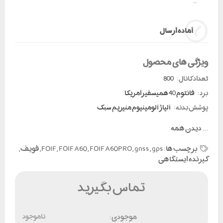
آماده ارسال
ویژگی های محصول
تعداد کانال:
800
برد:
فانتوم 40 همیسفیر امریکا
پوشش بدنه:
آلیاژ آلومینیوم منیزیم سبک
...
دیدن همه
برچسب ها:
gps
,
gnss
,
FOIF A60PRO
,
FOIF A60
,
FOIF
,
فویف
,
گیرنده ایستگاهی
تماس بگیرید
موجودی:
ناموجود