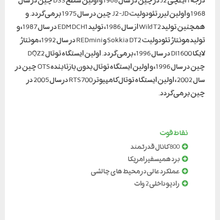
درجه 1 اینچی J2 در چین در سال 1968 و اولین سطح DS3 چین در سال
1968 و اولین لیزر تئودولیت J2-JD چین در سال 1975 بر می گردد. و
همچنین تولید Wild T2 از سال 1986، تولید EDM DCH1 در سال 1987، و
تولید مونتاژ تئودولیت Sokkia DT2 و REDmini در سال 1992، مونتاژ
لایکا DI1600 در سال 1996، بر می گردد. اولین ایستگاه توتال DQZ2
چین در سال 1996، و اولین ایستگاه توتال بدون بازتابنده OTS چین در
سال 2002، اولین ایستگاه توتال کامپیوتر RTS700 درسال 2005 در
چین بر می گردد.
نقاط قوت
800 کانال قدرتمند
برد همیسفیر امریکا
عملکرد عالی در محیط های چالشی
رادیو داخلی 2 وات