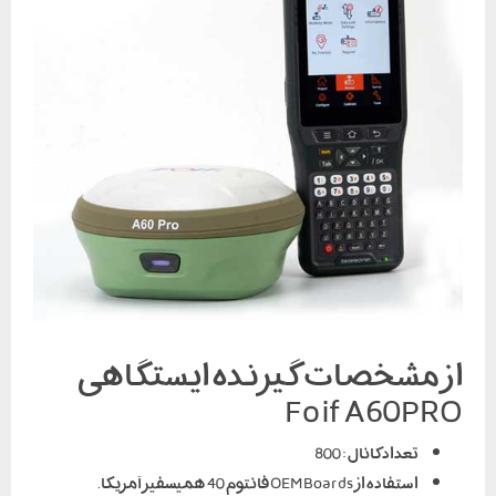
از مشخصات گیرنده ایستگاهی
Foif A60PRO
تعداد کانال : 800
استفاده از OEM Boards فانتوم 40 همیسفیر آمریکا.