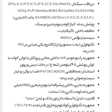
دریافت سیگنال :GPS LIC / LIP / LIC / L2P / L2C / L5 GLONASS
Gl / G2 ، PI / P2 BeiDou Bl / B2 / B3 Galileo: E1، E5A E5B،
E5AltBOC، E6 Qzss LICA / L2C / L5 / LIC L- باند (اختیاری).
پوشش بدنه : آلیاژ آلومینیوم منیزیم سبک.
حافظه داخلی: 8 گیگابایت.
سیستم لینوکس WEB UI
تکنولوژی تیلت سنسور و تراز الکترونیکی مبتنی بر IMU
60درجه.
مجهز به رادیو مودم UHF داخلی مالتی پروتکل با توان ۲ وات با
توان پوشش تا ۶ کیلومتر (شعاع) در حالت بیس و روور.
استاندارد محافظتی IP67 (lEC 60529) ضد آب و گرد و غبار.
سیستم صوتی چند زبانه.
مجهز به باتری داخلی پیشرفته لیتیوم پلیمری 6800 میلی
آمپر با مداومت کاری تا 12 ساعت.
قابلیت شارژ با استفاده از پاور بانک و شارژ Tyep C
مجهز به تکنولوژی کوانتوم و ماژول قدرتمند TD-LTE 4G (
اتصال پایدار به شبکه شمیم)