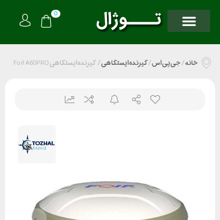
0
خانه
/
جی پی اس
/
گیرنده ایستگاهی
/
گیرنده ایستگاهی Foif A60PRO