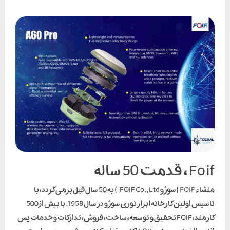
Foif ، قدمت 50 ساله
منشاء
FOIF
(سوژو FOIF Co., Ltd.) به 50 سال قبل برمی گردد، با
تاسیس اولین کارخانه ابزار نوری سوژو در سال 1958. با بیش از 500
کارمند، FOIF تحقیق و توسعه، ساخت، فروش، تدارکات و خدمات پس