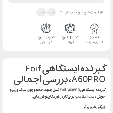
آیا از قیمت های ما رضایت دارید؟
بله
خیر
ضمانت
تحویل 1 روز
تحویل 2 روز
اصل بودن کالا
تهران
شهرستان
گیرنده ایستگاهی Foif
A60PRO، بررسی اجمالی
گیرنده ایستگاهی Foif A60PRO نسل جدید، جمع و جور، سبک وزن و
خوش دست! مناسب برای کار در هر مکان و هر زمان.
ویژگی های برتر: