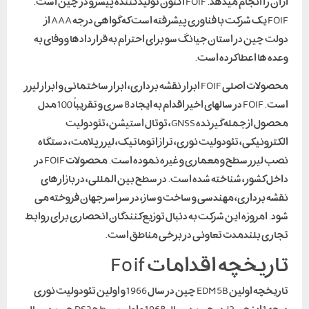
از آن را انجام میدهد. FOIF اکنون تولید کننده پیشرو در چین است.
FOIF یک شرکت با فناوری پیشرفته است که گواهی درجه AAA از
دولت چین در استان جیانگ سو برای احترام به قراردادها و وفای به
وعده ها اعطا کرده است.
محصولات اصلی FOIF ابزار نقشه برداری، ابزار ساختمانی و ابزار لیزر
است. FOIF در سالهای اخیر اقدام به ایجاد 8 سری و تقریباً 100 مدل
محصول از جمله گیرنده GNSS، توتال استیشن، تئودولیت
الکترونیکی، تئودولیت نوری، تراز اتوماتیک، لیزر پلامت، دستگاه
نصب لیزر سطح و معماری و غیره نموده است. محصولات FOIF در
داخل کشور، شناخته شده است. در سطح بین المللی، در بازارهای
نقشه برداری، مهندسی و ساخت و ساز، در سراسر جهان فروخته می
شود. امروزه این شرکت به دنبال توزیع کنندگان انحصاری برای روابط
تجاری بلندمدت تعاونی در برخی مناطق است.
تاریخچه اقدامات Foif
تاریخچه اولین EDM 5B چین در سال 1966 و اولین تئودولیت نوری