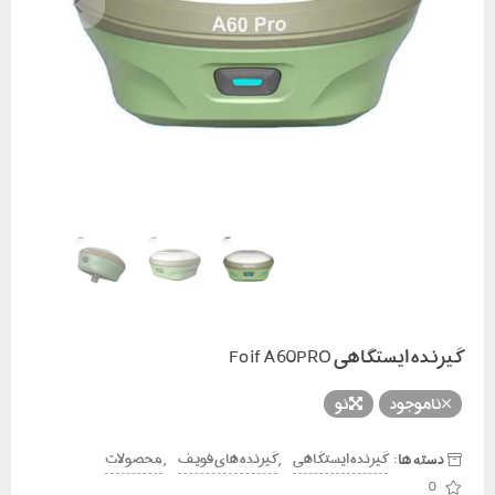
گیرنده ایستگاهی Foif A60PRO
ناموجود
نو
دسته ها:
,
,
گیرنده ایستگاهی
گیرنده های فویف
محصولات
0