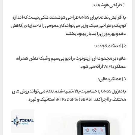
1) طراحی هوشمند.
با افزایش تقاضا برای GNSS طراحی هوشمند،شکی نیست که اندازه
کوچک و طراحی سبک وزن می تواند کار عمومی را تا حد زیادی کاهش
دهد و بهره وری را بسیار بهبود بخشد.
2) ایده کاملا جدید:
علاوه بر مجموعه‌ای از بلوتوث، رادیو بی‌سیم و شبکه تلفن همراه،
عملکرد WIFI ارائه می شود.
3) عملکرد عالی:
با ماژول GNSS با حساسیت بالا، تعبیه شده. A60 می تواند روش های
مختلف را اجرا کند: RTK، DGPS، (SBAS)، استاتیک و غیره.