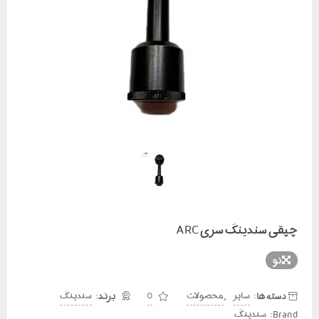
چپقی سندینگ سری ARC
نو
دسته ها:
,
سایر
محصولات
0
سندینگ
Brand:
سندینگ