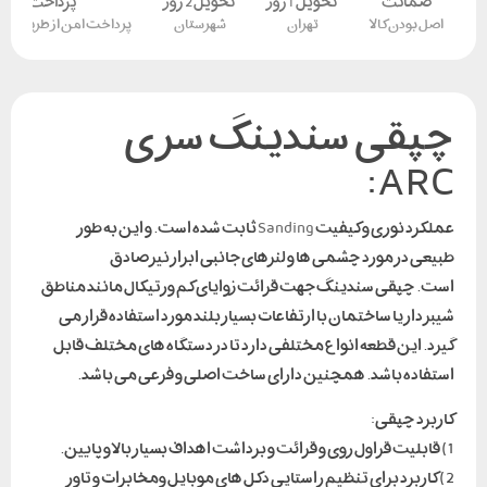
ضمانت
تحویل 1 روز
تحویل 2 روز
پرداخت امن
اصل بودن کالا
تهران
شهرستان
پرداخت امن از طریق کار
چپقی سندینگ سری
ARC:
عملکرد نوری و کیفیت
Sanding
ثابت شده است. و این به طور
طبیعی در مورد چشمی ها و لنزهای جانبی ابزار نیز صادق
است. چپقی سندینگ جهت قرائت زوایای کم ورتیکال مانند مناطق
شیبر دار یا ساختمان با ارتفاعات بسیار بلند مورد استفاده قرار می
گیرد. این قطعه انواع مختلفی دارد تا در دستگاه های مختلف قابل
استفاده باشد. همچنین دارای ساخت اصلی و فرعی می باشد.
کاربرد چپقی:
1) قابلیت قراول روی و قرائت و برداشت اهداف بسیار بالا و پایین.
2) کاربرد برای تنظیم راستایی دکل های موبایل ومخابرات و تاور