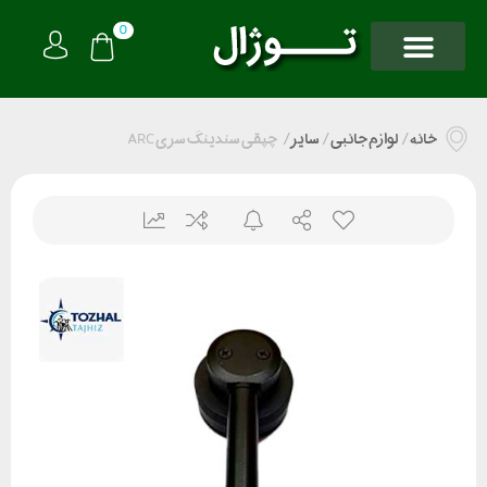
0
خانه
/
لوازم جانبی
/
سایر
/
چپقی سندینگ سری ARC