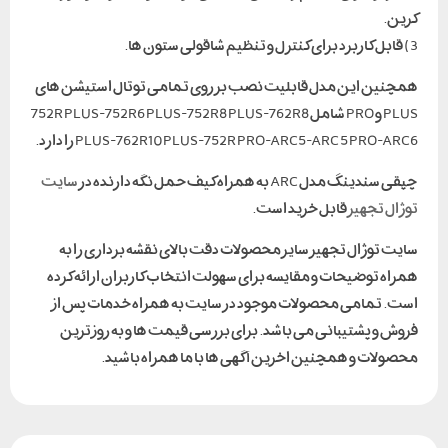
کرین.
3) قابل کاربرد برای کنترل و تنظیم شاقولی ستون ها.
همچنین این مدل قابلیت نصب بر روی تمامی توتال استیشن های
PLUS و PRO شامل 752R PLUS-752R6 PLUS-752R8 PLUS-762R8
PLUS-762R10 PLUS-752R PRO-ARC5-ARC 5 PRO-ARC6 را دارد.
چپقی سندینگ مدل ARC به همراه کیف حمل نگه دارنده در
سایت
توژال تجهیز
قابل خرید است.
سایت توژال تجهیز سایر محصولات دقت بالای نقشه برداری را به
همراه توضیحات و مقایسه برای سهولت انتخاب کاربران ارائه کرده
است. تمامی محصولات موجود در سایت به همراه خدمات پس از
فروش و پشتیبانی می باشد. برای بررسی قیمت ها و به روز ترین
محصولات و همچنین اخرین آگهی ها با ما همراه باشید.