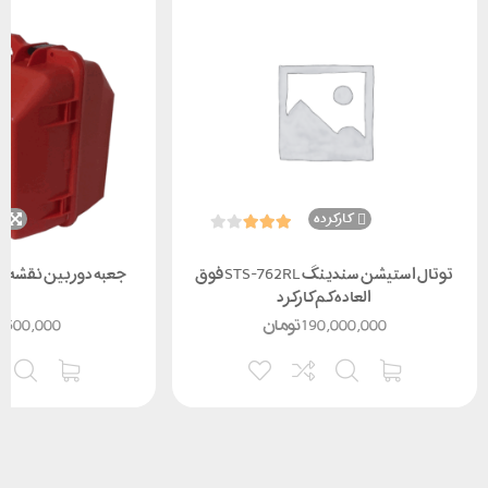
کارکرده
ن
توتال استیشن سندینگ STS-762RL فوق
جعبه دوربین نقشه برد
العاده کم کارکرد
190,000,000
تومان
,500,000