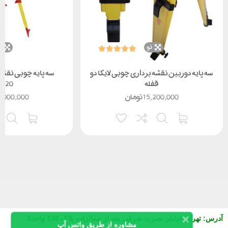
نو
ن
سه پایه دوربین نقشه برداری چوبی لایکا دو
سه پایه چوبی نقشه 
قفله
T120
15,200,000
تومان
,000,000
آدرس
:
تهران خیابان نصرت شرقی بعد از جمالزاده پلاک 130 واحد3
مشاوره از طریق واتس آپ