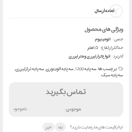
آماده ارسال
ویژگی های محصول
جنس :
آلومینیوم
حداکثر ارتفاع :
1/2متر
کاربرد :
انواع تراز لیزری و متر لیزری
برچسب ها:
سه پایه 1200
,
سه پایه الویتوری
,
سه پایه ترازلیزری
,
سه پایه سبک
تماس بگیرید
موجودی:
ناموجود
آیا از قیمت های ما رضایت دارید؟
بله
خیر