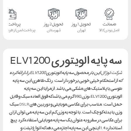
ضمانت
تحویل 1 روز
تحویل 2 روز
پرداخت امن
اصل بودن کالا
تهران
شهرستان
پرداخت امن از طریق کار
سه پایه الویتوری ELV1200
شرکت توژال
این بار محصول
سه پایه الویتوری ELV1200 را، ارائه کرده
که
از استحکام خیلی خوبی برخوردار است. رنگ ظاهری این سه پایه
طوسی با پلاستیک های مشکی می باشد. از مزایا این سه پایه
الویتوری ELV1200 ، وزن 990 گرم می باشد که فوق العاده سبک و قابل
حمل است. مناسب برای عکاسی موبایلی و دوربین های
DSLR
سبک
وزن با بدنه کوچک است. با توجه به وزن کم این سه پایه می توان از آن
برای عکاسی در سفر و به عنوان یک سه پایه موبایلی استفاده کرد. پیچ
استاندارد 1.4 اینچی این سه پایه اجازه می دهد که انواع تبلت و