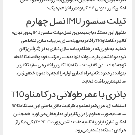
امکان کار رادیویی تا 15 کیلومتر را فراهم میکند.
تیلت سنسور IMU نسل چهارم
تلفیق این دستگاه با جدیدترین نسل تیلت سنسور IMU بدون نیاز به
کالیبره، کامناو T10 را قادر به بهینه سازی در پیاده سازی نقاط می
نماید. به طوری که در هنگام پیاده سازی نیازی به تراز گرفتن ژالن
نبوده و نقشه بردار میتواند تنها به مسیر حرکت خود و فاصله تا نقطه
توجه نماید. این قابلیت دستگاه T10 کاربر را قادر می سازد تا کاربر
بتواند در حدود 5ثانیه راه اندازی اولیه را انجام داده و با خطای زیر 2
سانتیمتر برداشت نماید.
باتری با عمر طولانی در کامناو T10
استفاده از باطری قدرتمند و با ظرفیت بالای داخلی این دستگاه تا 30
ساعت بصورت مداوم را برای کاربران به ارمغان می آورد. همچنین
امکان شارژ با پاوربانک به علت داشتن پورت TYPE -C یکی دیگر از
مزایای دستگاه بشمار می رود.