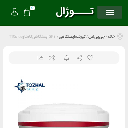
0
خانه
/
جی پی اس
/
گیرنده ایستگاهی
/
GPS ایستگاهی کامناو T10plus