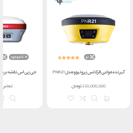
نو
ناموجود
ن
گیرنده مولتی فرکانس پرونیوو مدل PNR21
جی پی اس نقشه برداری ا
220,000,000
تومان
تماس ب