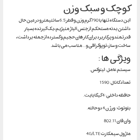
کوچک و سبک وزن
این دستگاه تنها با 790گرم وزن و قطر 6.5سانتیمتر و درعین حال
داشتن بدنه مستحکم از جنس آلیاژ منیژیم، یک گیرنده بسیار
قدرتمند و پرکاربرد برای کارهای حجیم و گسترده از جمله برداشت،
ساخت و ساز، توپوگرافی و… مناسب می باشد.
ویژگی ها :
سیستم عامل: لینوکس.
تعداد کانال: 1590
حافظه داخلی: 4 گیگابایت.
بلوتوث: ورژن 4 دو حالته.
وای فای 802.11
ماژول سیمکارت 4G/LTE