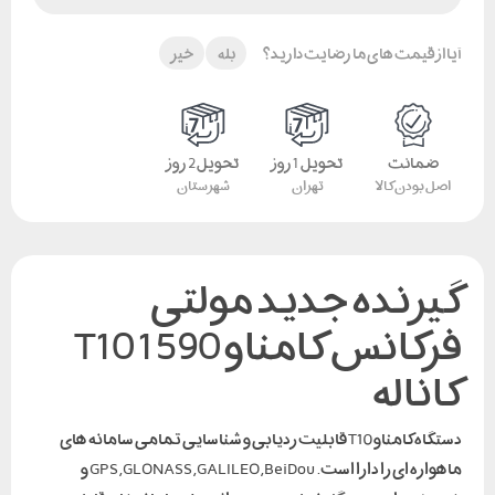
آیا از قیمت های ما رضایت دارید؟
بله
خیر
ضمانت
تحویل 1 روز
تحویل 2 روز
اصل بودن کالا
تهران
شهرستان
گیرنده جدید مولتی
فرکانس کامناو T10 1590
کاناله
دستگاه کامناو T10 قابلیت ردیابی و شناسایی تمامی سامانه های
ماهواره ای را دارا است. GPS,GLONASS,GALILEO,BeiDou و