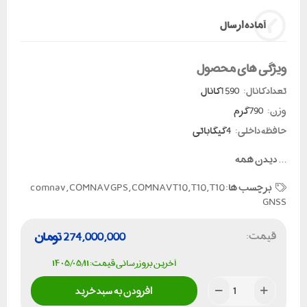
آماده ارسال
ویژگی های محصول
تعداد کانال:
1590 کانال
وزن:
790 گرم
حافظه داخلی:
4 گیگاباتی
...
دیدن همه
برچسب ها:
T10
,
T10
,
COMNAV T10
,
COMNAV GPS
,
comnav
GNSS
قیمت:
274,000,000
تومان
آخرین بروزرسانی قیمت: ۱۴۰۵/۰۵/۱۱
افزودن به سبد خرید