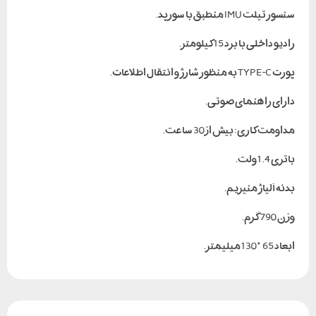
سنسور تیلت IMU منطبق با سورپد.
رادیو داخلی با برد 15 کیلومتر.
پورت TYPE-C به منظور شارژ و انتقال اطلاعات.
دارای راهنمای صوتی.
مداومت کاری: بیش از 30 ساعت.
باتری 1.4 ولت.
بدنه آلیاژ منیزیم.
وزن 790 گرم.
ابعاد 65*130 میلیمتر.