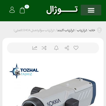
0
خانه
/
تراز یاب
/
ترازیاب آکبند
/
ترازیاب سوکیا مدل B40A (اصلی)