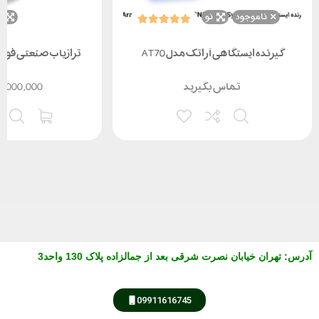
ناموجود
نو
ن
گیرنده ایستگاهی آراتک مدل AT70
ترازیاب صنعتی فویف FOIF مدل 
تماس بگیرید
6,000,000
آدرس
:
تهران خیابان نصرت شرقی بعد از جمالزاده پلاک 130 واحد3
09911616745