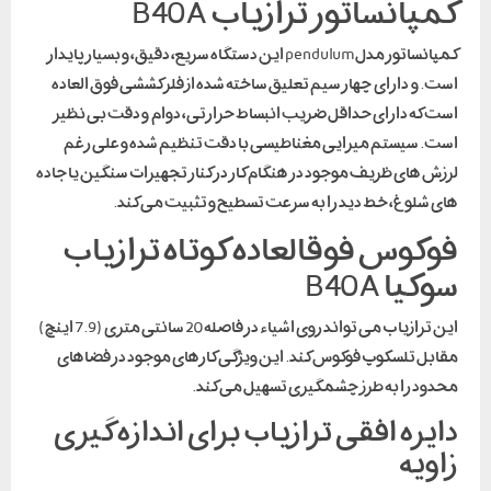
کمپانساتور ترازیاب B40A
کمپانساتور مدل pendulum این دستگاه سریع، دقیق، و بسیار پایدار
است. و دارای چهار سیم تعلیق ساخته شده از فلز کششی فوق العاده
است که دارای حداقل ضریب انبساط حرارتی، دوام و دقت بی نظیر
است. سیستم میرایی مغناطیسی با دقت تنظیم شده و علی رغم
لرزش های ظریف موجود در هنگام کار در کنار تجهیزات سنگین یا جاده
های شلوغ، خط دید را به سرعت تسطیح و تثبیت می کند.
فوکوس فوقالعاده کوتاه ترازیاب
سوکیا B40A
این ترازیاب می تواند روی اشیاء در فاصله 20 سانتی متری (7.9 اینچ)
مقابل تلسکوپ فوکوس کند. این ویژگی کارهای موجود در فضاهای
محدود را به طرز چشمگیری تسهیل می کند.
دایره افقی ترازیاب برای اندازه گیری
زاویه