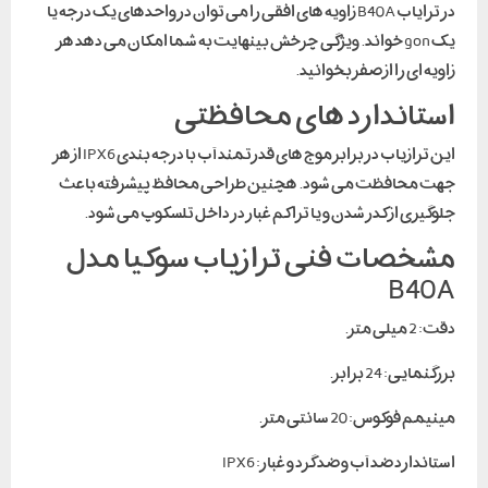
در ترایاب B40A زاویه های افقی را می توان در واحدهای یک درجه یا
یک gon خواند. ویژگی چرخش بینهایت به شما امکان می دهد هر
زاویه ای را از صفر بخوانید.
استاندارد های محافظتی
این ترازیاب در برابر موج های قدرتمند آب با درجه بندی IPX6 از هر
جهت محافظت می شود. هچنین طراحی محافظ پیشرفته باعث
جلوگیری از کدر شدن و یا تراکم غبار در داخل تلسکوپ می شود.
مشخصات فنی ترازیاب سوکیا مدل
B40A
دقت: 2 میلی متر.
بزرگنمایی: 24 برابر.
مینیمم فوکوس: 20 سانتی متر.
استاندارد ضد آب و ضد گرد و غبار: IPX6