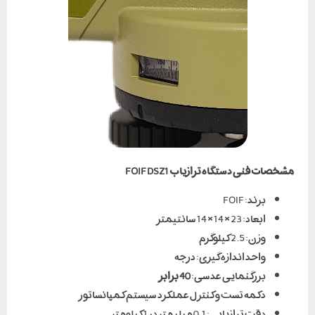
مشخصات فنی دستگاه ترازیاب
FOIF DSZ1
برند: FOIF
ابعاد: 23 × 14 × 14 سانتیمتر
وزن: 2.5 کیلوگرم
واحد اندازه گیری: درجه
بزرگنمایی عدسی:
40 برابر
دکمه تست و کنترل عملکرد سیستم کمپانساتور
دقت ترازیابی: 0.1 میلیمتر در 1 کیلومتر