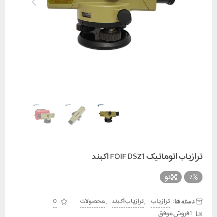
ترازیاب اتوماتیک FOIF DSZ1 آکبند
7
نو
دسته ها:
,
,
تراز یاب
ترازیاب آکبند
محصولات
0
1 فروش موفق