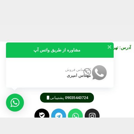
آدرس
:
تهران خیابان نصرت شرقی بعد از جمالزاده پلاک 130 واحد3
مشاوره از طریق واتس آپ
09911616745
کارشناس فروش
مهندس امیری
09189805105
09035443724 پشتیبانی