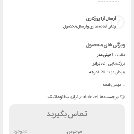
ارسال از 1 روز کاری
زمان آماده سازی و ارسال محصول
ویژگی های محصول
دقت :
1 میلی متر
بزرگنمایی :
32 برابر
میدان دید :
1.20 درجه
...
دیدن همه
برچسب ها:
auto level
,
ترازیاب اتوماتیک
تماس بگیرید
موجودی:
ناموجود