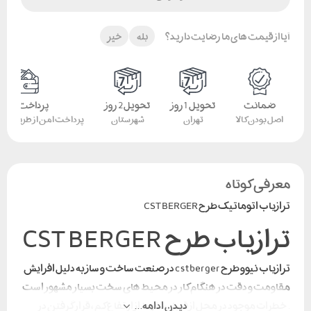
آیا از قیمت های ما رضایت دارید؟
بله
خیر
ضمانت
تحویل 1 روز
تحویل 2 روز
پرداخت امن
اصل بودن کالا
تهران
شهرستان
پرداخت امن از طریق کار
معرفی کوتاه
ترازیاب اتوماتیک طرح CST BERGER
ترازیاب طرح CST BERGER
ترازیاب نیوو طرح cst berger در صنعت ساخت و ساز به دلیل افزایش
مقاومت و دقت در هنگام کار در محیط های سخت بسیار مشهور است
دیدن ادامه...
. خطرات موجود در محل از قبیل سقوط از ارتفاع کم ، قرار گرفتن در