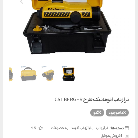
ترازیاب اتوماتیک طرح CST BERGER
ناموجود
نو
دسته ها:
,
,
تراز یاب
ترازیاب آکبند
محصولات
4.5
1 فروش موفق