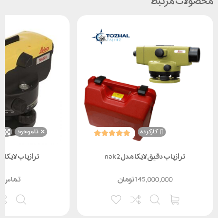
محصولات مرتبط
محافظت می کند .
کارکرده
ناموجود
ن
ترازیاب دقیق لایکا مدل nak2
ترازیاب لایکا LEICA NA324
145,000,000
تومان
تماس ب