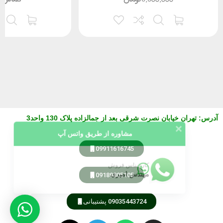
آدرس
:
تهران خیابان نصرت شرقی بعد از جمالزاده پلاک 130 واحد3
مشاوره از طریق واتس آپ
09911616745
کارشناس فروش
مهندس امیری
09189805105
09035443724 پشتیبانی