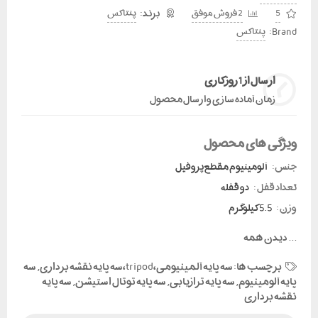
5
2 فروش موفق
پنتاکس
Brand:
پنتاکس
ارسال از 1 روز کاری
زمان آماده سازی و ارسال محصول
ویژگی های محصول
جنس:
آلومینیوم مقطع پروفیل
تعداد قفل :
دو قفله
وزن :
5.5 کیلوگرم
...
دیدن همه
برچسب ها:
سه پایه آلمینیومی،tripod،سه پایه نقشه برداری
,
سه
پایه آلومینیوم
,
سه پایه ترازیابی
,
سه پایه توتال استیشن
,
سه پایه
نقشه برداری