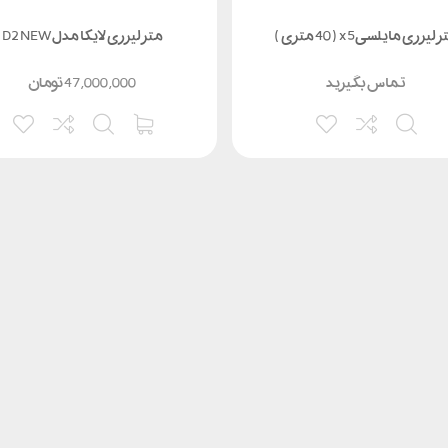
 لیزری مایلسیx5 ( 40 متری )
متر لیزری لایکا مدل D2 NEW
تماس بگیرید
47,000,000
تومان