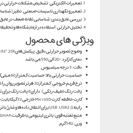
تعمیرات الکتریکی: تشخیص مشکلات حرارتی در تا
تعمیر و نگهداری تاسیسات صنعتی: نظیر( شناسای
بررسی عایق‌بندی
:
شناسایی نقاط ضعف در عایق‌ب
تحلیل حرارتی: استفاده در آزمایشگاه‌ها و تحقیق
ویژگی های محصول
وضوح تصویر حرارتی دقیق: پیکسل‌های256*192، TR256 تصاویر حرارتی دقیق و با کیفیتی را می گیرد.
دمای کارکرد: -20 الی 550 می باشد.
دقت: 3 درجه سیلسیوس.
حساسیت حرارتی بالا
:
حساسیت کمتر از 60 میلی‌کلوین با قابلیت تشخیص تغییرات حرارتی کوچک.
نرخ فریم خروجی: کمتر از 20 هرتز تصویر روان را نمایش می دهد.
پالت رنگ(طیف رنگی): دارای6 پالت رنگ برای تحلیل با کیفیت تر تصاویر حرارتی.
کارت حافظه: کارت MicroSD خارجی 32 گیگابایت.
رابط USB : USB2.0 برای انتقال داده‌ها و شارژ باتری.
منبع تغذیه قوی
:
باتری لیتیومی با ظرفیت 5000mAh برای استفاده مداوم طولانی و قابلیت شارژ مجدد.
وزن: 540 گرم.