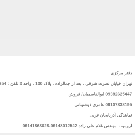
دفتر مرکزی
تهران
خیابان نصرت شرقی ، بعد از جمالزاده ، پلاک 130 ، واحد 3 تلفن : 02166564354
09382625447 ابوالقاسمیان/ فروش
09107838195 عامری / پشتیبانی
نمایندگی آذربایجان غربی
ارومیه:
مهندس غلام علی زاده 09148012542-09141863028