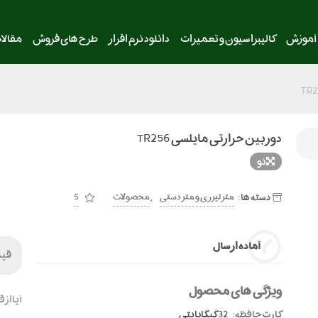
آموزش
کالیبراسیون و تعمیرات
دانلود نرم افزار
طرح های فروش
مقالا
دوربین حرارتی مایلسی TR256
نو
دسته ها:
,
متر لیزری و متر دستی
محصولات
5
آماده ارسال
قی
ویژگی های محصول
آیا از
کارت حافظه:
32 گیگابایتی