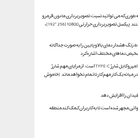
می باشد به طوری که می توانید نسبت تصویربرداری مادون قرمز و
نور مرئی را با توجه به نیازهای مختلف تنظیم کنید. به کاربران این امکان را می دهد تا نقطه عیب و مشکل منطقه را با دقت بیشتری پیدا کنند. پیکسل تصویربرداری حرارتی 10800 (256*192)،
ط زنگ هشدار دمای بالا و پایین را به صورت جداگانه
، دارای باتری با ظرفیت بالا برای ماندگاری طولانی است. دوربین حرارتی مایلسیTR256، با باتری لیتیومی داخلی 5000 میلی آمپر و کابل شارژ TYPE-C است. از مزایای مهم شارژ
ار دوربین حرارتی مایلسی TR256، این اطمینان را به می دهد که در میانه یک کار مهم کار ناتمام نخواهد ماند. (خاموش
احی مستحکم باعث می شود حتی در صورت سقوط از ارتفاع 1.5 متری آسیب جدی نبیند. علاوه بر این، TR256 به یک چراغ LED سفید 3 واتی مجهز شده است تا به کاربران کمک کند منطقه