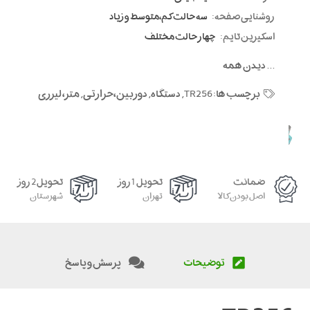
روشنایی صفحه:
سه حالت کم،متوسط و زیاد
اسکیرین تایم:
چهار حالت مختلف
...
دیدن همه
برچسب ها:
TR256
,
دستگاه
,
دوربین،حرارتی
,
متر، لیزری
ضمانت
تحویل 1 روز
تحویل 2 روز
اصل بودن کالا
تهران
شهرستان
توضیحات
پرسش و پاسخ