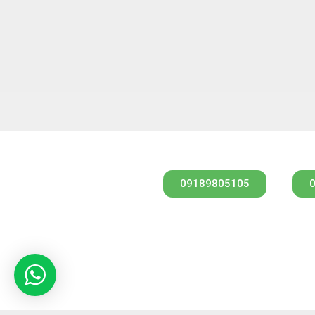
مشاوره از طریق واتس آپ
09189805105
کارشناس فروش
مهندس امیری