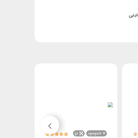
ناموجود
نو