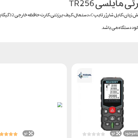
مایلسی TR256
 برزنتی، کارت حافظه خارجی 32 گیگابایتی.
ود دستگاه می باشد.
اموجود
نو
نو