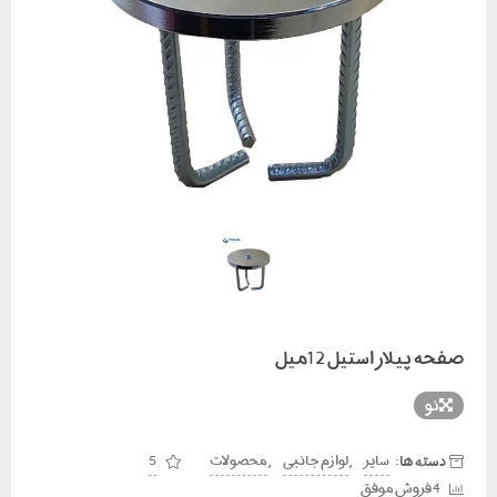
صفحه پیلار استیل 12میل
نو
دسته ها:
,
,
سایر
لوازم جانبی
محصولات
5
4 فروش موفق