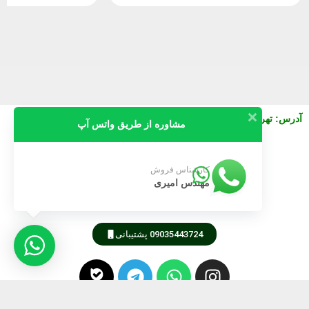
آدرس
:
تهران خیابان نصرت شرقی بعد از جمالزاده پلاک 130 واحد3
مشاوره از طریق واتس آپ
09911616745
کارشناس فروش
مهندس امیری
09189805105
09035443724 پشتیبانی