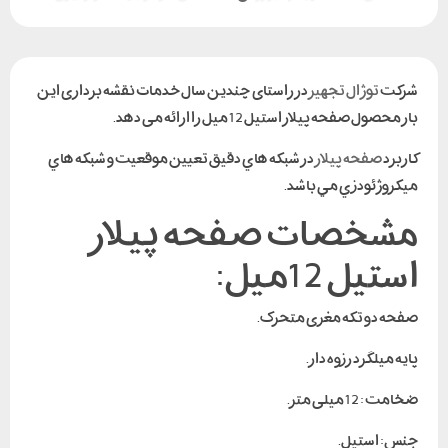
دوربین،gps و…. استفاده می شود پیلار می گویند .
انواع صفحه پیلار
شرکت
توژال تجهیز
در راستای چندین سال خدمات نقشه برداری این
صفحه پیلار استیل
بار محصول صفحه پیلار استیل 12 میل را ارائه می دهد.
صفحه پیلار آهن آبکاری یک تکه پایه رزوه ایی
صفحه پیلار آهن آبکاری یک تکه پایه رزوه ایی
كاربرد
صفحه پیلار
در شبكه هاي دقيق تعيين موقعيت و شبكه هاي
صفحه پیلار آهن آبکاری یک تکه پایه جوش
ميكروژئودزي مي باشد.
_کاربرد
مشخصات صفحه پیلار
استیل 12میل:
تعیین دقیق موقعیت و شبکه های میکروژئودزی.
نمایش محتویات
صفحه دو تکه مغزی متحرک.
پایه میلگرد رزوه دار.
جستجو:
ضخامت : 12 میلی متر.
ابعاد
1.4*15.6*15.6سانتیمتر
جنس: استیل.