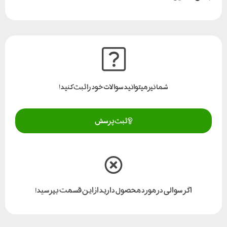
مدل
استیل
ساختار بدنه
استیل
کاربرد
نقشه بردار
نوع رزوه پیچ
5/8 اینچ
شما نیز میتوانید سوالات خود را ثبت کنید!
لوازم جانبی
3 عدد بولت رزوه شده
نمایش 1 تا 5 از مجموع 5 مورد
ثبت پرسش
❯
1
❮
اگر سوالی در مورد محصول دارید از این قسمت بپرسید!