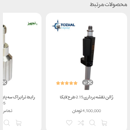
محصولات مرتبط
نو
ن
ژالن نقشه برداری 2.15 طرح لایکا
رابط ترابراک سه پایه
005
4,500,000
تومان
تماس ب