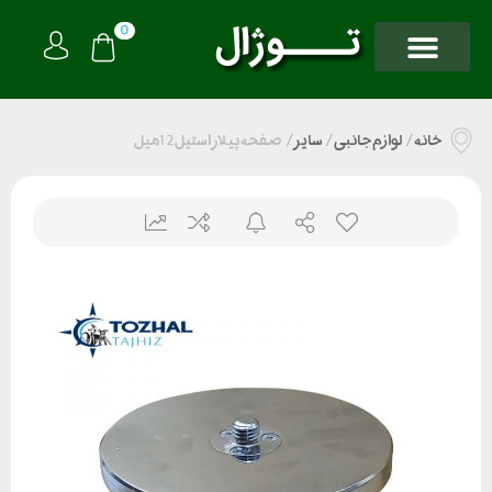
0
خانه
/
لوازم جانبی
/
سایر
/
صفحه پیلار استیل 12میل