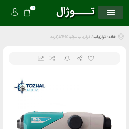
0
خانه
/
تراز یاب
/
ترازیاب سوکیا B40 کارکرده