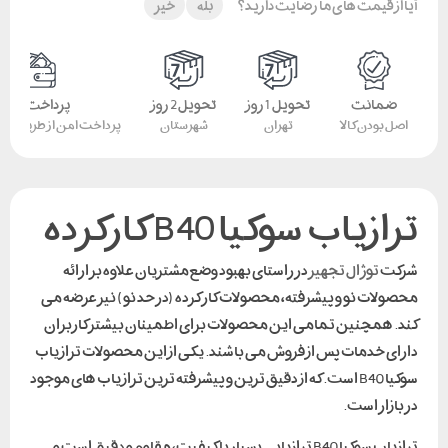
آیا از قیمت های ما رضایت دارید؟
بله
خیر
ضمانت
تحویل 1 روز
تحویل 2 روز
پرداخت امن
اصل بودن کالا
تهران
شهرستان
پرداخت امن از طریق کار
ترازیاب سوکیا B40 کارکرده
شرکت
توژال تجهیز
در راستای بهبود وضع مشتریان علاوه بر ارائه
محصولات نو و پیشرفته، محصولات کار کرده (در حد نو) نیز عرضه می
کند. همچنین تمامی این محصولات برای اطمینان بیشتر کاربران
دارای خدمات پس از فروش می باشند. یکی از این محصولات تراز یاب
سوکیا B40 است. که از دقیق ترین و پیشرفته ترین تراز یاب های موجود
در بازار است.
ترازیاب سوکیا B40 ترازیابی بسیار با کیفیت، مقاوم و دقیق است و