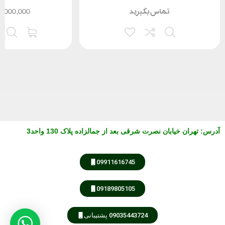
تماس بگیرید
5,000,000
آدرس
:
تهران خیابان نصرت شرقی بعد از جمالزاده پلاک 130 واحد3
مشاوره از طریق واتس آپ
09911616745
کارشناس فروش
مهندس امیری
09189805105
09035443724 پشتیبانی