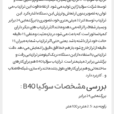
توسط شرکت سوکیا ژاپن تولید می شود. از نقاط قوت این ترازیاب می
توان به تصویر بدون ارتعاش و لرزش این دستگاه اشاره کرد. این
ترازیاب توسط لنز 32 میلی متری خود، تصویری با بزرگنمایی 24 برابر
و بسیار شفاف را ارائه می دهد و مانند اکثر ترازیاب های دیگر دارای
کمپانساتور است. که باعث می شود در بازه مثبت و منفی 15 دقیقه
حالت خود تراز داشته باشد. یعنی حتی اگر ترازیاب شما به میزان 15
دقیقه از تراز خارج شود باز هم خط افق دقیق را نمایش می دهد. دقت
ترازیابی با استفاده از این دستگاه در یک کیلومتر ترازیابی رفت و
برگشتی برابر 2 میلیمتر است. ترازیاب سوکیا B40 هم برای کارهای
ساختمانی و هم برای کارهای طول بلند مانند راه سازی، شبکه فاضلاب
و … کاربرد دارد.
بررسی
مشخصات سوکیا
B40 :
بزرگنمایی 24 برابر.
زاویه دید : 2.5 متر در 100 متر.