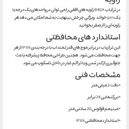
در ترایاب B40A زاویه های افقی را می توان در واحدهای یک درجه یا
یک gon خواند . ویژگی چرخش بینهایت به شما امکان می دهد هر
زاویه ای را از صفر بخوانید .
استاندارد های محافظتی
این ترازیاب در برابر موج های قدرتمند آب با درجه بندی IPX6 از هر
جهت محافظت می شود . هچنین طراحی محافظ پیشرفته باعث
جلوگیری از کدر شدن و یا تراکم غبار در داخل تلسکوپ می شود.
مشخصات فنی
• دقت 2 میلی متر
• بزرگنمایی 24 برابر
• مینیمم فوکوس 20 سانتی متر
• استاندارد محافظتی IPX6