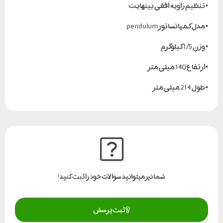
• تنظیم زاویه افقی بینهایت
• مدل کمپانساتور pendulum
• وزن 1/5 کیلوگرم
•ارتفاع 140 میلی متر
• طول 214 میلی متر
شما نیز میتوانید سوالات خود را ثبت کنید!
ثبت پرسش