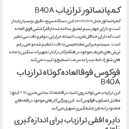
کمپانساتور ترازیاب B40A
کمپانساتور مدل pendulum این دستگاه سریع ، دقیق ، و بسیار پایدار
است و دارای چهار سیم تعلیق ساخته شده از فلز کششی فوق العاده
است که دارای حداقل ضریب انبساط حرارتی ، دوام و دقت بی نظیر
است . سیستم میرایی مغناطیسی با دقت تنظیم شده و علی رغم
لرزش های ظریف موجود در هنگام کار در کنار تجهیزات سنگین یا جاده
های شلوغ ، خط دید را به سرعت تسطیح و تثبیت می کند .
فوکوس فوقالعاده کوتاه ترازیاب
B40A
این ترازیاب می تواند روی اشیاء در فاصله 20 سانتی متری (7.9 اینچ)
مقابل تلسکوپ فوکوس کند . این ویژگی کارهای موجود در فضاهای
محدود را به طرز چشمگیری تسهیل می کند .
دایره افقی ترازیاب برای اندازه گیری
زاویه