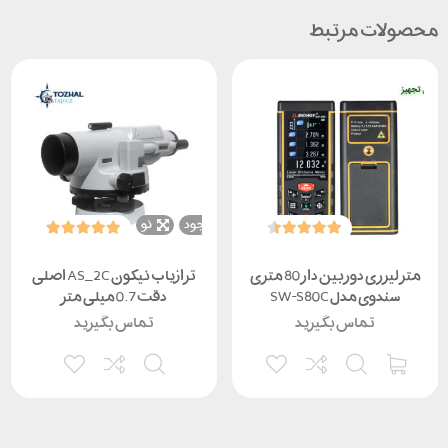
لات مرتبط
ناموجود
نو
متر لیزری دوربین دار 80 متری
ترازیاب نیکون AS_2C اصلی
سندوی مدل SW-S80C
دقت 0.7 میلی متر
تماس بگیرید
تماس بگیرید