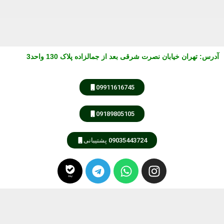
:
تهران خیابان نصرت شرقی بعد از جمالزاده پلاک 130 واحد3
09911616745
09189805105
09035443724 پشتیبانی