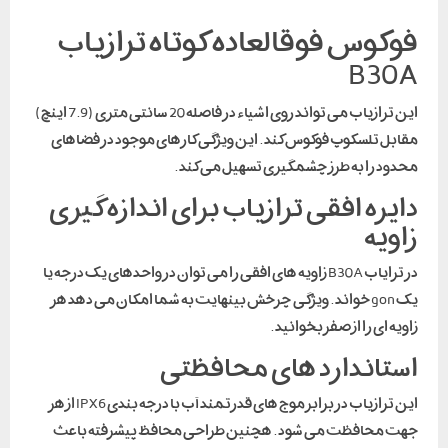
کوس فوقالعاده کوتاه ترازیاب
B30
این ترازیاب می تواند روی اشیاء در فاصله 20 سانتی متری (7.9 اینچ)
بل تلسکوپ فوکوس کند . این ویژگی کارهای موجود در فضاهای
ود را به طرز چشمگیری تسهیل می کند .
یره افقی ترازیاب برای اندازه گیری
ویه
در ترایاب B30A زاویه های افقی را می توان در واحدهای یک درجه یا
یک gon خواند . ویژگی چرخش بینهایت به شما امکان می دهد هر
یه ای را از صفر بخوانید .
تاندارد های محافظتی
این ترازیاب در برابر موج های قدرتمند آب با درجه بندی IPX6 از هر
ت محافظت می شود . هچنین طراحی محافظ پیشرفته باعث