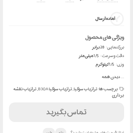
آماده ارسال
ژگی های محصول
گنمایی:
28 برابر
 و سرعت :
1/5 میلی متر
ن:
1/5 کیلو گرم
یدن همه
برچسب ها:
تراز یاب سوکیا
,
ترازیاب سوکیا B30A
,
ترازیاب نقشه
اری
تماس بگیرید
 از قیمت های ما رضایت دارید؟
بله
خیر