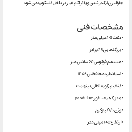
گیری از کدر شدن و یا تراکم غبار در داخل تلسکوپ می شود.
شخصات فنی
1/ میلی متر
گنمایی 28 برابر
نیمم فوکوس 20 سانتی متر
ستاندارد محافظتی IPX6
نظیم زاویه افقی بینهایت
ل کمپانساتور pendulum
1 کیلوگرم
 140 میلی متر