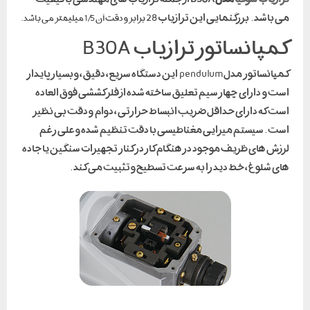
باشد . بزرگنمایی این ترازیاب 28
برابر و دقت آن 1/5 میلیمتر می باشد .
پانساتور ترازیاب B30A
کمپانساتور مدل pendulum این دستگاه سریع ، دقیق ، و بسیار پایدار
 و دارای چهار سیم تعلیق ساخته شده از فلز کششی فوق العاده
 که دارای حداقل ضریب انبساط حرارتی ، دوام و دقت بی نظیر
 . سیستم میرایی مغناطیسی با دقت تنظیم شده و علی رغم
ش های ظریف موجود در هنگام کار در کنار تجهیزات سنگین یا جاده
 شلوغ ، خط دید را به سرعت تسطیح و تثبیت می کند .