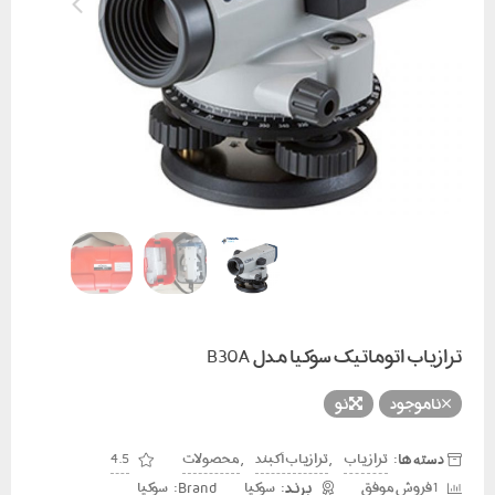
زیاب اتوماتیک سوکیا مدل B30A
ناموجود
نو
دسته ها:
,
,
تراز یاب
ترازیاب آکبند
محصولات
4.5
Brand:
1 فروش موفق
سوکیا
سوکیا