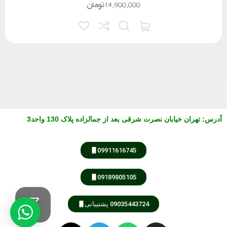
14,900,000
تومان
آدرس
:
تهران خیابان نصرت شرقی بعد از جمالزاده پلاک 130 واحد3
09911616745
09189805105
09035443724 پشتیبانی