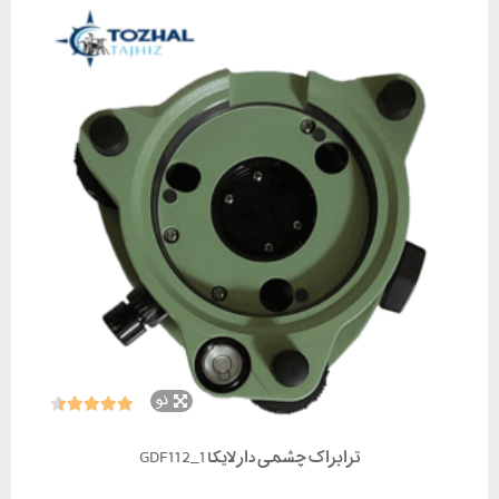
نو
ترابراک چشمی دار لایکا GDF112_1