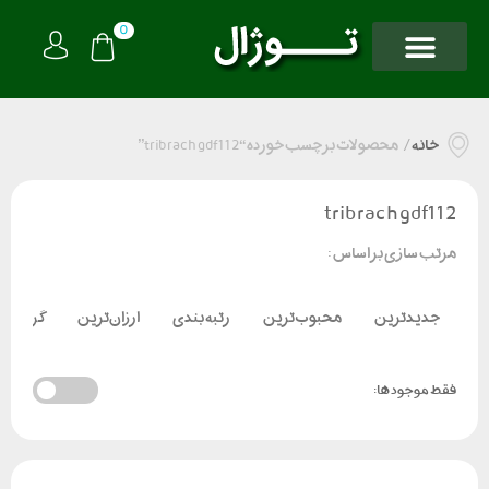
0
خانه
/
محصولات برچسب خورده “tribrach gdf112”
tribrach gdf112
مرتب سازی بر اساس :
جدیدترین
محبوب‌ترین
رتبه بندی
ارزان‌ترین
گران‌تر
فقط موجود ها: