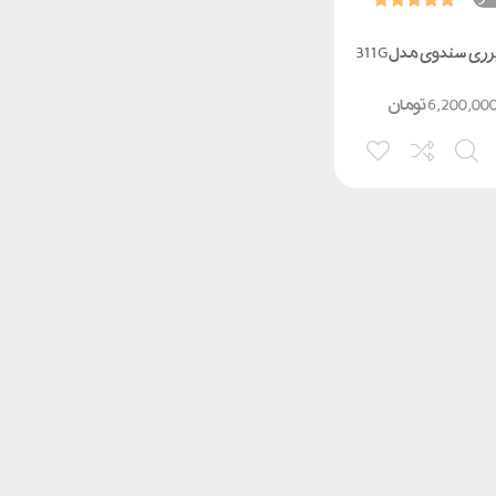
زری سندوی مدل 311G
6,200,00
تومان