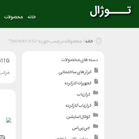
خانه
محصولات
خانه
/
محصولات برچسب خورده “SNDWAY 311G”
11G
دسته های محصولات
ابزارهای ساختمانی
مرتب 
تجهیزات کارکرده
تراز یاب
ترازیاب کارکرده
توتال استیشن
جی پی اس
سه پایه - ژالن - شاخص