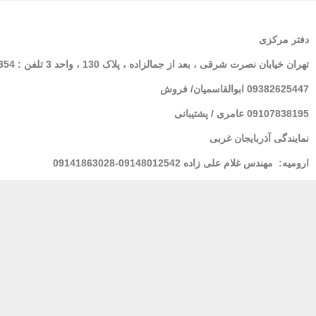
دفتر مرکزی
تهران
خیابان نصرت شرقی ، بعد از جمالزاده ، پلاک 130 ، واحد 3 تلفن : 02166564354
09382625447 ابوالقاسمیان/ فروش
09107838195 عامری / پشتیبانی
نمایندگی آذربایجان غربی
ارومیه:
مهندس غلام علی زاده 09148012542-09141863028
لرستان : خانم فولادی 09939928100
مشهد
: مهندس شریعتی 09155157195
بندر عباس:
مهندس محسنی 09173661993
پشتیبانی 24 ساعته
پرداخت در محل
ضمان