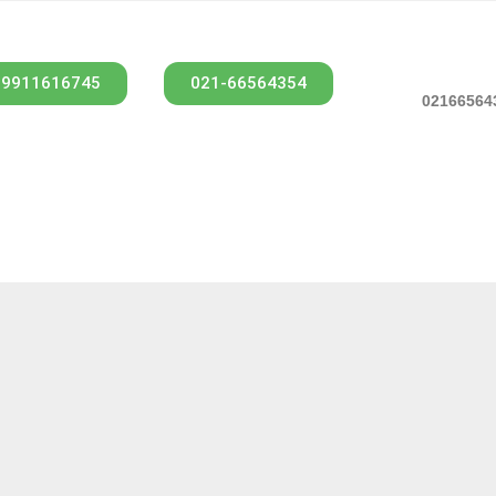
09911616745
021-66564354
ت اصل بودن
تحویل سریع
ضمانت بازگشت و