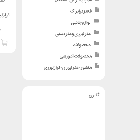
فلانژ ترابراک
تراز لی
لوازم جانبی
0
متر لیزری و متر دستی
محصولات
محصولات آموزشی
منشور - متر لیزری - تراز لیزری
گالری