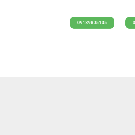
09189805105
جه
پرداخت ایمن