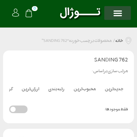
0
خانه
/
محصولات برچسب خورده “SANDING 762”
SANDING 762
مرتب سازی بر اساس :
جدیدترین
محبوب‌ترین
رتبه بندی
ارزان‌ترین
گران‌تر
فقط موجود ها: