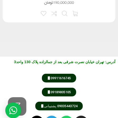
190,000,000
تومان
آدرس
:
تهران خیابان نصرت شرقی بعد از جمالزاده پلاک 130 واحد3
09911616745
09189805105
09035443724 پشتیبانی