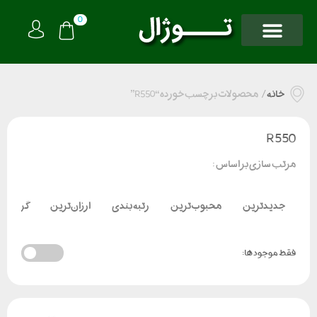
0
خانه
/
محصولات برچسب خورده “R550”
R550
مرتب سازی بر اساس :
جدیدترین
محبوب‌ترین
رتبه بندی
ارزان‌ترین
گران‌تر
فقط موجود ها: