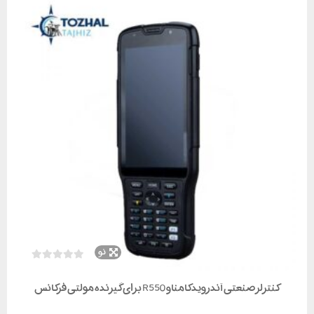
نو
کنترلر صنعتی آندرویدکامناو R550 برای گیرنده مولتی فرکانس