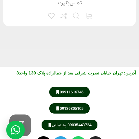
تماس بگیرید
آدرس
:
تهران خیابان نصرت شرقی بعد از جمالزاده پلاک 130 واحد3
09911616745
09189805105
09035443724 پشتیبانی