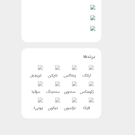
برندها
آراتک
پنتاکس
تاپکن
تریمبل
ژئومکس
سندوی
سندینگ
سوکیا
لایکا
نرکسون
نیکون
یونی استرانگ