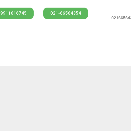
09911616745
021-66564354
ت اصل بودن
تحویل سریع
ضمانت بازگشت و