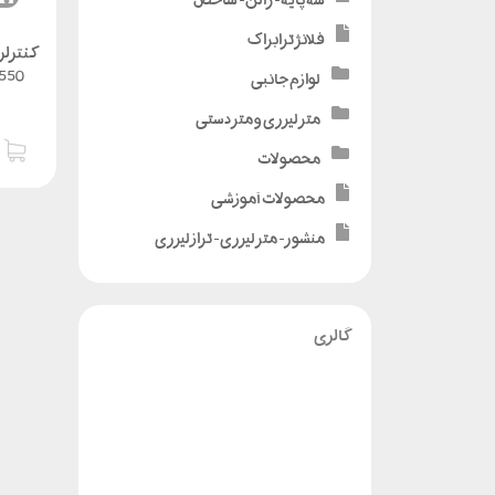
فلانژ ترابراک
کنترلر
لوازم جانبی
متر لیزری و متر دستی
محصولات
محصولات آموزشی
منشور - متر لیزری - تراز لیزری
گالری