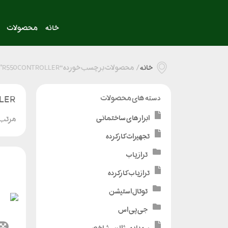
خانه
محصولات
خانه
/
محصولات برچسب خورده “R550 CONTROLLER”
LER
دسته های محصولات
ابزارهای ساختمانی
مرتب 
تجهیزات کارکرده
تراز یاب
ترازیاب کارکرده
توتال استیشن
جی پی اس
سه پایه - ژالن - شاخص