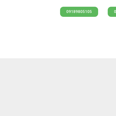
09189805105
جه
پرداخت ایمن