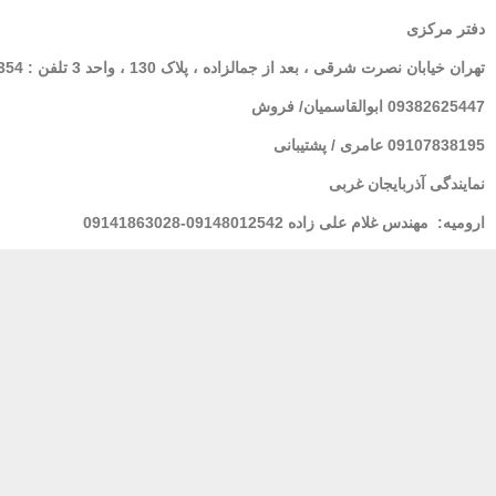
دفتر مرکزی
تهران
خیابان نصرت شرقی ، بعد از جمالزاده ، پلاک 130 ، واحد 3 تلفن : 02166564354
09382625447 ابوالقاسمیان/ فروش
09107838195 عامری / پشتیبانی
نمایندگی آذربایجان غربی
ارومیه:
مهندس غلام علی زاده 09148012542-09141863028
لرستان : خانم فولادی 09939928100
مشهد
: مهندس شریعتی 09155157195
بندر عباس:
مهندس محسنی 09173661993
پشتیبانی 24 ساعته
پرداخت در محل
ضمان