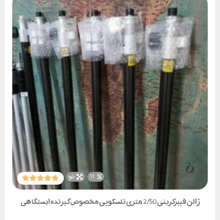
11
نو
ژالن فیبرکربنی 2/50 متری تلسکوپی مخصوص گیرنده ایستگاهی