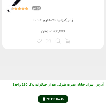
نو
ژالن کربنی 2/50 متری GLS31
7,900,000
تومان
آدرس
:
تهران خیابان نصرت شرقی بعد از جمالزاده پلاک 130 واحد3
09911616745