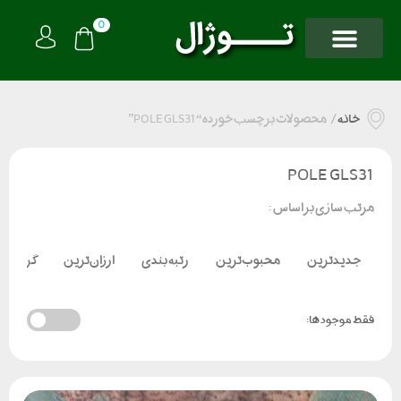
0
خانه
/
محصولات برچسب خورده “POLE GLS31”
POLE GLS31
مرتب سازی بر اساس :
جدیدترین
محبوب‌ترین
رتبه بندی
ارزان‌ترین
گران‌تر
فقط موجود ها: