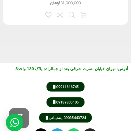
31,000,000
تومان
آدرس
:
تهران خیابان نصرت شرقی بعد از جمالزاده پلاک 130 واحد3
09911616745
09189805105
09035443724 پشتیبانی