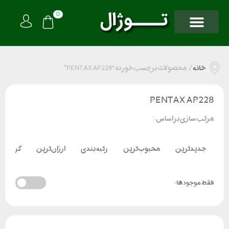
0
خانه
/
محصولات برچسب خورده “PENTAX AP228”
PENTAX AP228
مرتب سازی بر اساس :
جدیدترین
محبوب‌ترین
رتبه بندی
ارزان‌ترین
گران‌تر
فقط موجود ها: