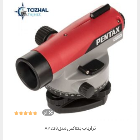
نو
ترازیاب پنتاکس مدل AP228