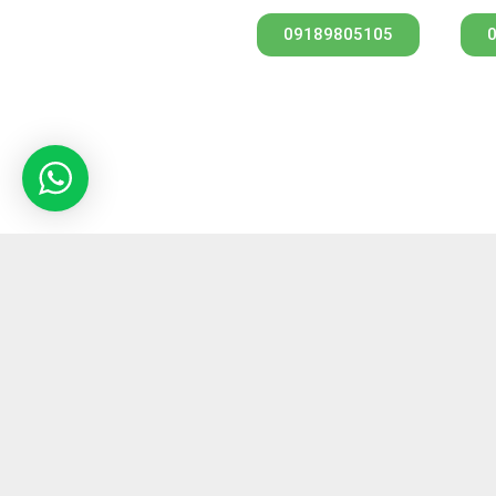
09189805105
کارشناس فروش
مهندس امیری
جه
پرداخت ایمن