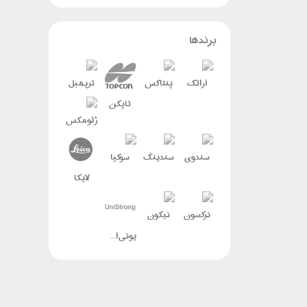
برندها
آراتک
پنتاکس
تریمبل
تاپکن
ژئومکس
سندوی
سندینگ
سوکیا
لایکا
نرکسون
نیکون
یونی استرانگ