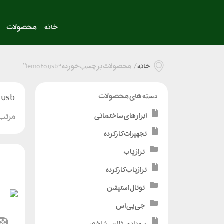
خانه
محصولات
خانه
/
محصولات برچسب خورده “lemo to usb”
 usb
دسته های محصولات
ابزارهای ساختمانی
مرتب 
تجهیزات کارکرده
تراز یاب
ترازیاب کارکرده
توتال استیشن
جی پی اس
سه پایه - ژالن - شاخص