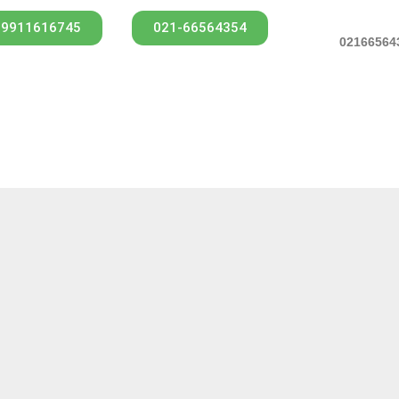
09911616745
021-66564354
ت اصل بودن
تحویل سریع
ضمانت بازگشت و