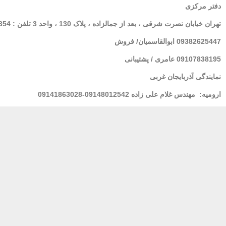
دفتر مرکزی
تهران
خیابان نصرت شرقی ، بعد از جمالزاده ، پلاک 130 ، واحد 3 تلفن : 02166564354
09382625447 ابوالقاسمیان/ فروش
09107838195 عامری / پشتیبانی
نمایندگی آذربایجان غربی
ارومیه:
مهندس غلام علی زاده 09148012542-09141863028
لرستان : خانم فولادی 09939928100
مشهد
: مهندس شریعتی 09155157195
بندر عباس:
مهندس محسنی 09173661993
پشتیبانی 24 ساعته
پرداخت در محل
ضمان