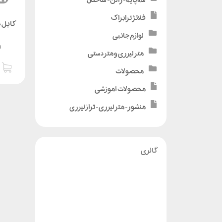
فلانژ ترابراک
کابل دیت
لوازم جانبی
0
متر لیزری و متر دستی
محصولات
محصولات آموزشی
منشور - متر لیزری - تراز لیزری
گالری