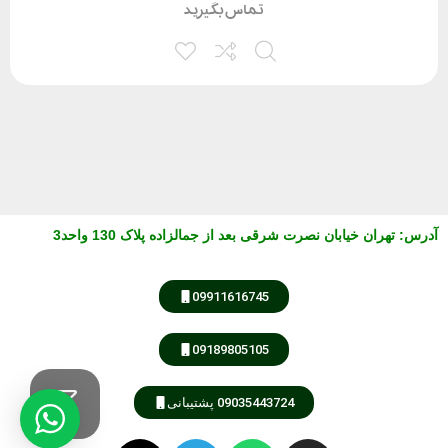
تماس بگیرید
آدرس
:
تهران خیابان نصرت شرقی بعد از جمالزاده پلاک 130 واحد3
09911616745
09189805105
09035443724 پشتیبانی