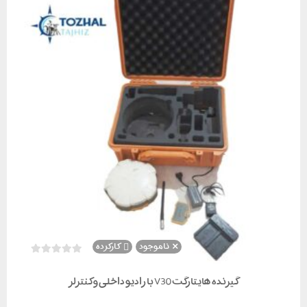
ناموجود
کارکرده
گیرنده هایتارگت V30 با رادیو داخلی و کنترلر