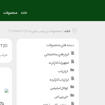
خانه
محصولات
خانه
/
محصولات برچسب خورده “COMNAV T20”
T20
دسته های محصولات
ابزارهای ساختمانی
مرتب 
تجهیزات کارکرده
تراز یاب
ترازیاب کارکرده
توتال استیشن
جی پی اس
سه پایه - ژالن - شاخص