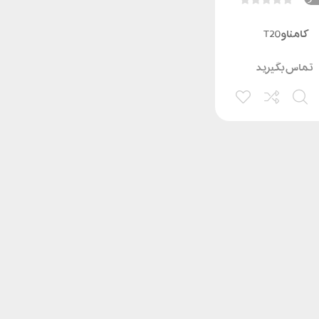
کامناو T20
تماس بگیرید