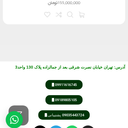
155,000,000
تومان
آدرس
:
تهران خیابان نصرت شرقی بعد از جمالزاده پلاک 130 واحد3
09911616745
09189805105
09035443724 پشتیبانی