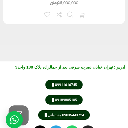
5,000,000
تومان
آدرس
:
تهران خیابان نصرت شرقی بعد از جمالزاده پلاک 130 واحد3
09911616745
09189805105
09035443724 پشتیبانی