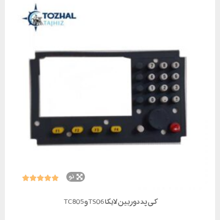
نو
کی پد دوربین لایکا TS06 و TC805