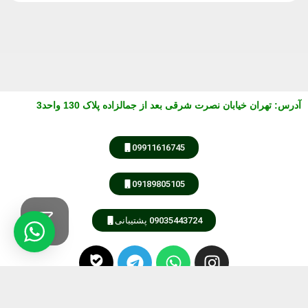
آدرس
:
تهران خیابان نصرت شرقی بعد از جمالزاده پلاک 130 واحد3
09911616745
09189805105
09035443724 پشتیبانی