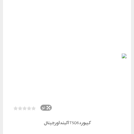
نو
کیبورد TS06 آکبند اورجینال