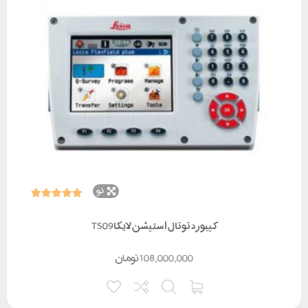
نو
کیبورد توتال استیشن لایکاTS09
108,000,000
تومان