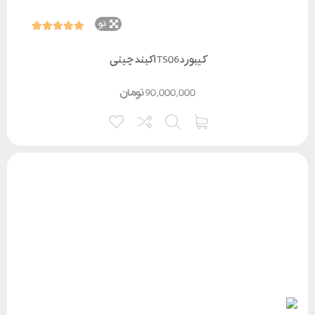
نو
کیبورد TS06 آکبند چینی
90,000,000
تومان