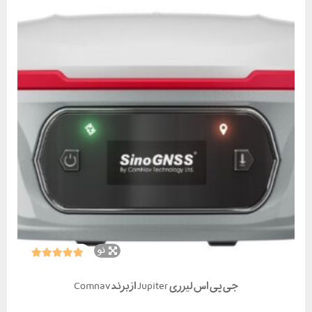
نو
جی پی اس لیزری Jupiter از برند Comnav