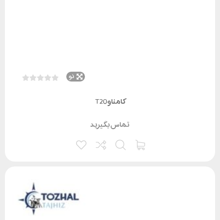
نو
کامناو T20
تماس بگیرید