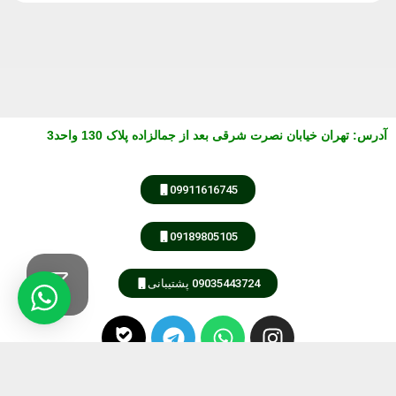
آدرس
:
تهران خیابان نصرت شرقی بعد از جمالزاده پلاک 130 واحد3
09911616745
09189805105
09035443724 پشتیبانی