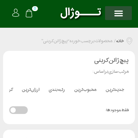
0
خانه
/
محصولات برچسب خورده “پیچ ژالن کربنی”
پیچ ژالن کربنی
مرتب سازی بر اساس :
جدیدترین
محبوب‌ترین
رتبه بندی
ارزان‌ترین
گران‌تر
فقط موجود ها: