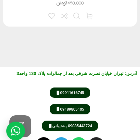
450,000
تومان
آدرس
:
تهران خیابان نصرت شرقی بعد از جمالزاده پلاک 130 واحد3
09911616745
09189805105
09035443724 پشتیبانی