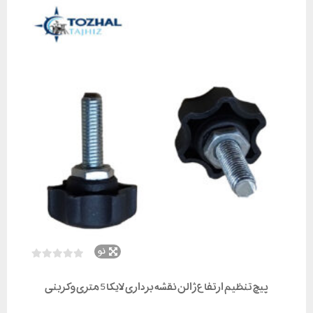
نو
پیچ تنظیم ارتفاع ژالن نقشه برداری لایکا 5 متری و کربنی