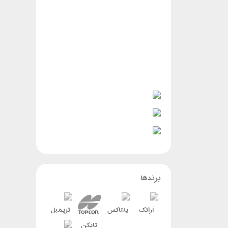
برندها
آراتک
پنتاکس
تریمبل
تاپکن