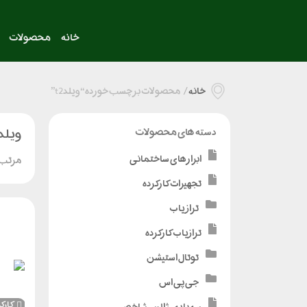
خانه
محصولات
خانه
/
محصولات برچسب خورده “ویلدt2”
ویلدt2
دسته های محصولات
ابزارهای ساختمانی
مرتب 
تجهیزات کارکرده
تراز یاب
ترازیاب کارکرده
توتال استیشن
جی پی اس
کارک
سه پایه - ژالن - شاخص