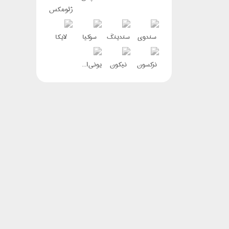
ژئومکس
سندوی
سندینگ
سوکیا
لایکا
نرکسون
نیکون
یونی استرانگ