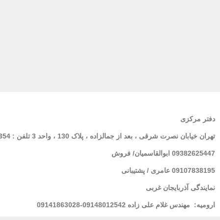
دفتر مرکزی
تهران
خیابان نصرت شرقی ، بعد از جمالزاده ، پلاک 130 ، واحد 3 تلفن : 02166564354
09382625447 ابوالقاسمیان/ فروش
09107838195 عامری / پشتیبانی
نمایندگی آذربایجان غربی
ارومیه:
مهندس غلام علی زاده 09148012542-09141863028