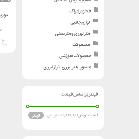
فلانژ ترابراک
لوازم جانبی
0
متر لیزری و متر دستی
محصولات
محصولات آموزشی
منشور - متر لیزری - تراز لیزری
فیلتر براساس قیمت :
فیلتر
قیمت:
تومان 17,000,000
—
تومان 88,000,000