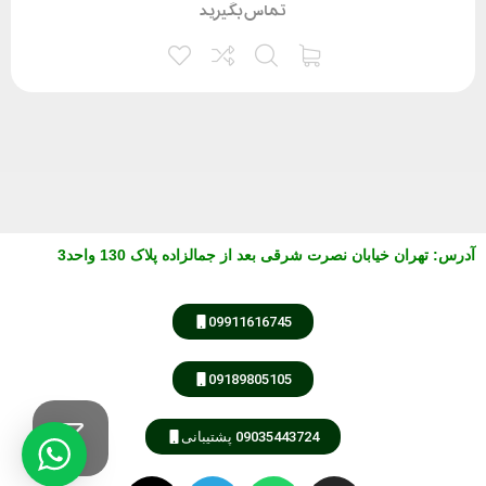
تماس بگیرید
آدرس
:
تهران خیابان نصرت شرقی بعد از جمالزاده پلاک 130 واحد3
09911616745
09189805105
09035443724 پشتیبانی