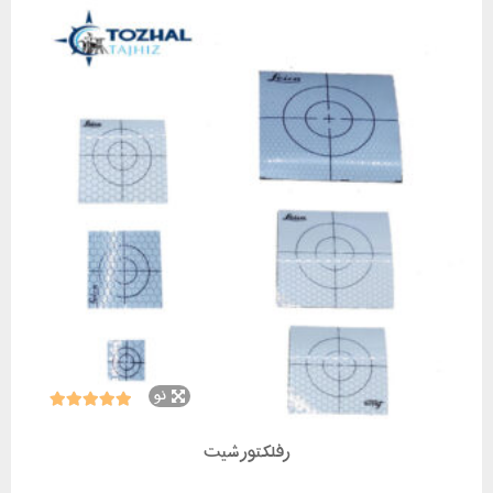
نو
رفلکتور شیت