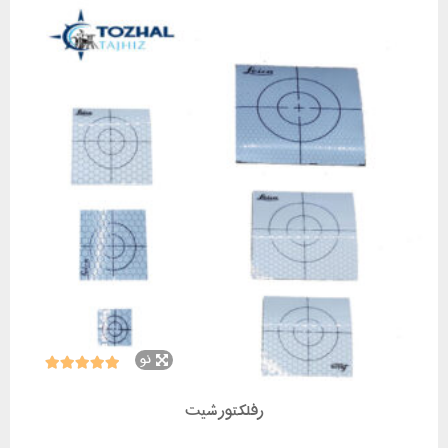
نو
رفلکتور شیت