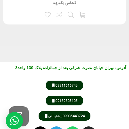
تماس بگیرید
آدرس
:
تهران خیابان نصرت شرقی بعد از جمالزاده پلاک 130 واحد3
09911616745
09189805105
09035443724 پشتیبانی