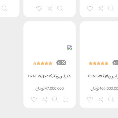
نو
نو
یزری لایکا D5 NEW
متر لیزری لایکا مدل D2 NEW
105,000,0
تومان
47,000,000
تومان