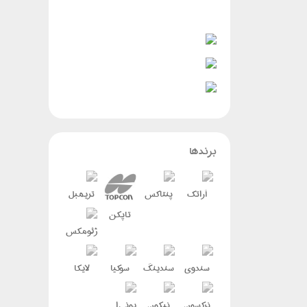
برندها
آراتک
پنتاکس
تریمبل
تاپکن
ژئومکس
سندوی
سندینگ
سوکیا
لایکا
نرکسون
نیکون
یونی استرانگ