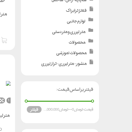
فلانژ ترابراک
لوازم جانبی
متر لیزری و متر دستی
محصولات
محصولات آموزشی
منشور - متر لیزری - تراز لیزری
فیلتر براساس قیمت :
1
فیلتر
قیمت:
تومان 0
—
تومان 105,000,000
متر لیزر
0