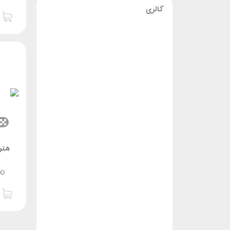
گالری
متر ل
00