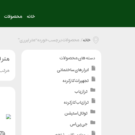
خانه
محصولات
خانه
/
محصولات برچسب خورده “متر لیزری”
متر 
دسته های محصولات
ابزارهای ساختمانی
مرتب 
تجهیزات کارکرده
تراز یاب
ترازیاب کارکرده
توتال استیشن
جی پی اس
سه پایه - ژالن - شاخص