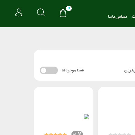
0
ت
تماس با ما
‌ترین
فقط موجود ها:
نو