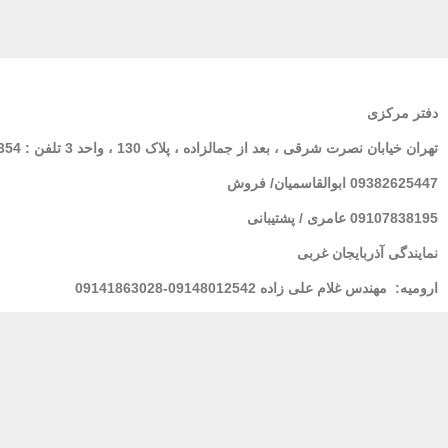
دفتر مرکزی
تهران
خیابان نصرت شرقی ، بعد از جمالزاده ، پلاک 130 ، واحد 3 تلفن : 02166564354
09382625447 ابوالقاسمیان/ فروش
09107838195 عامری / پشتیبانی
نمایندگی آذربایجان غربی
ارومیه:
مهندس غلام علی زاده 09148012542-09141863028
لرستان : خانم فولادی 09939928100
مشهد
: مهندس شریعتی 09155157195
بندر عباس:
مهندس محسنی 09173661993