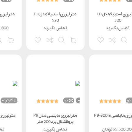
متر لیزری استبیلا مدل LD
متر لیزری استبیلا مدل LD
520
320
تماس بگیرید
تماس بگیرید
0,000
نو
ناموجود
نو
ناموجود
کارکرده
ی مایلسی P9-300m
متر لیزری مایلسی مدل P9
مترلیزری لایکا 810
پروفشنال برد 200 متر
55,500,00
تومان
تماس بگیرید
تما