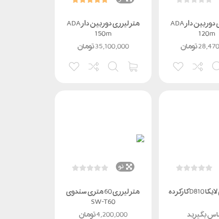
متر لیزری دوربین دار ADA
متر لیزری دوربین دار ADA
150m
120m
28,47
تومان
35,100,000
تومان
نو
D کارکرده
متر لیزری 60 متری سندوی
SW-T60
س بگیرید
4,200,000
تومان