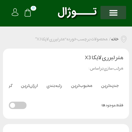
0
خانه
/
محصولات برچسب خورده “متر لیزری لایکا X3”
متر لیزری لایکا X3
مرتب سازی بر اساس :
جدیدترین
محبوب‌ترین
رتبه بندی
ارزان‌ترین
گران‌تر
فقط موجود ها: