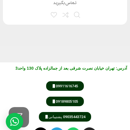
تماس بگیرید
آدرس
:
تهران خیابان نصرت شرقی بعد از جمالزاده پلاک 130 واحد3
09911616745
09189805105
09035443724 پشتیبانی