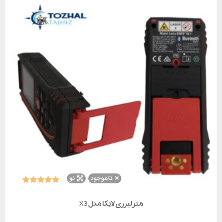
ناموجود
نو
متر لیزری لایکا مدل X3