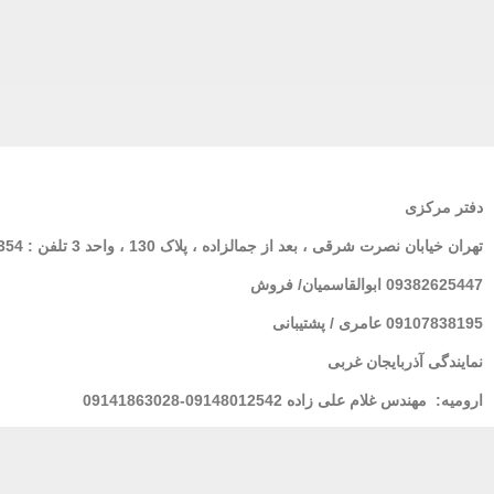
دفتر مرکزی
تهران
خیابان نصرت شرقی ، بعد از جمالزاده ، پلاک 130 ، واحد 3 تلفن : 02166564354
09382625447 ابوالقاسمیان/ فروش
09107838195 عامری / پشتیبانی
نمایندگی آذربایجان غربی
ارومیه:
مهندس غلام علی زاده 09148012542-09141863028
لرستان : خانم فولادی 09939928100
مشهد
: مهندس شریعتی 09155157195
بندر عباس:
مهندس محسنی 09173661993