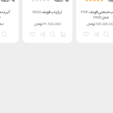
ترازیاب صنعتی فویف FOIF
ترازیاب فویف DSZ2
مدل DS05
O
106,000,0
تومان
41,500,000
تومان
تما