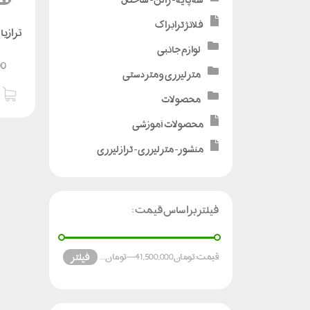
فلانژ ترابراک
لوازم جانبی
00
متر لیزری و متر دستی
محصولات
محصولات آموزشی
منشور - متر لیزری - تراز لیزری
فیلتر براساس قیمت :
فیلتر
قیمت:
تومان 41,500,000
—
تومان 106,000,000