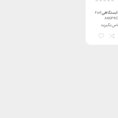
گیرنده ایستگاهی Foif
A60PR
س بگیرید