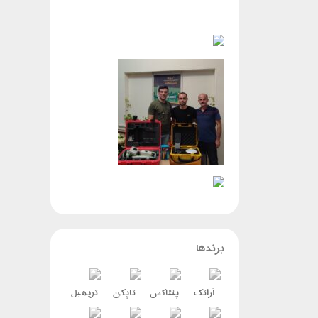
برندها
آراتک
پنتاکس
تاپکن
تریمبل