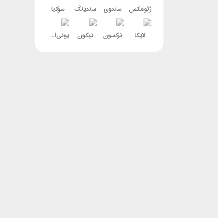
ژئومکس
سندوی
سندینگ
سوکیا
لایکا
نرکسون
نیکون
یونی استرانگ