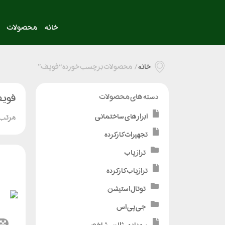
خانه
محصولات
خانه
/
محصولات برچسب خورده “فویف”
فوی
دسته های محصولات
ابزارهای ساختمانی
مرتب 
تجهیزات کارکرده
تراز یاب
ترازیاب کارکرده
توتال استیشن
جی پی اس
سه پایه - ژالن - شاخص