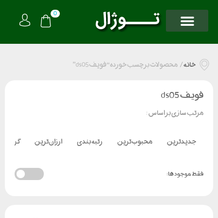
0
خانه
/
محصولات برچسب خورده “فویف ds05”
فویف ds05
مرتب سازی بر اساس :
جدیدترین
محبوب‌ترین
رتبه بندی
ارزان‌ترین
گران‌تر
فقط موجود ها: