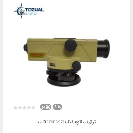
7
نو
ترازیاب اتوماتیک FOIF DSZ1 آکبند