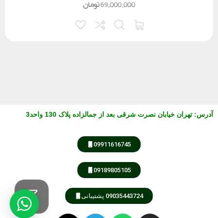
69,000,000
تومان
آدرس
:
تهران خیابان نصرت شرقی بعد از جمالزاده پلاک 130 واحد3
09911616745
09189805105
09035443724 پشتیبانی