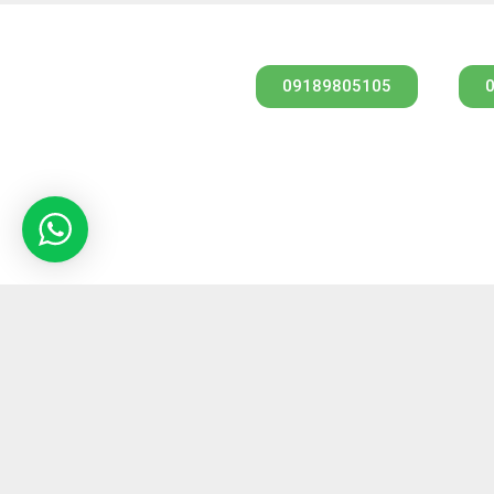
09189805105
جه
پرداخت ایمن