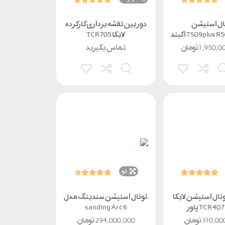
ال استیشن
دوربین نقشه برداری کارکرده
لایکا TCR705
1,950,0
تومان
تماس بگیرید
نو
تال استیشن لایکا
توتال استیشن سندینگ مدل
sanding Arc6
310,00
تومان
294,000,000
تومان