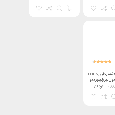
دوربین نقشه برداری LEICA
TC4 بدون لیزرکیبورد دو
طرفه
115,00
تومان