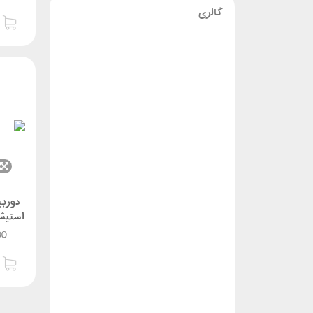
گالری
دوربی
00