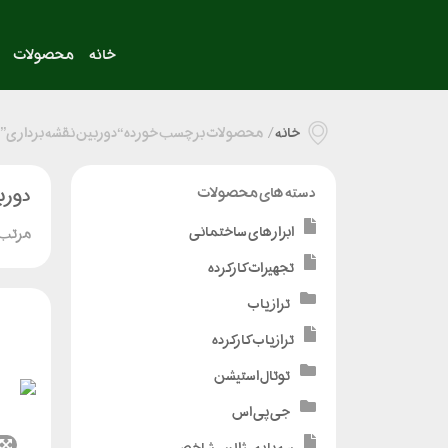
خانه
محصولات
خانه
/
محصولات برچسب خورده “دوربین نقشه برداری”
دورب
دسته های محصولات
ابزارهای ساختمانی
مرتب 
تجهیزات کارکرده
تراز یاب
ترازیاب کارکرده
توتال استیشن
جی پی اس
سه پایه - ژالن - شاخص