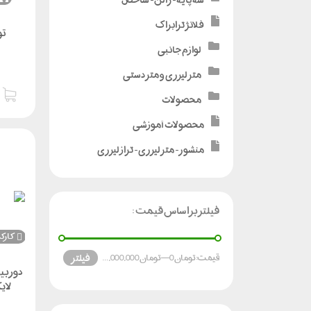
فلانژ ترابراک
تو
لوازم جانبی
متر لیزری و متر دستی
محصولات
محصولات آموزشی
منشور - متر لیزری - تراز لیزری
فیلتر براساس قیمت :
کارک
فیلتر
قیمت:
تومان 0
—
تومان 1,950,000,000
دوربین
لایکا POWER