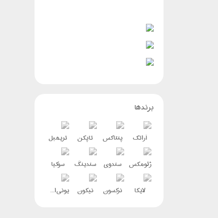
برندها
آراتک
پنتاکس
تاپکن
تریمبل
ژئومکس
سندوی
سندینگ
سوکیا
لایکا
نرکسون
نیکون
یونی استرانگ