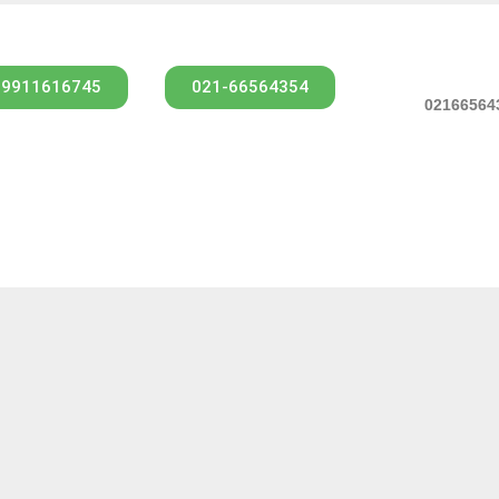
09911616745
021-66564354
ت اصل بودن
تحویل سریع
ضمانت بازگشت و