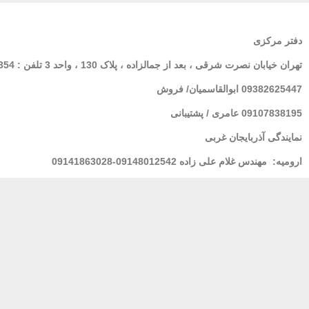
دفتر مرکزی
تهران
خیابان نصرت شرقی ، بعد از جمالزاده ، پلاک 130 ، واحد 3 تلفن : 02166564354
09382625447 ابوالقاسمیان/ فروش
09107838195 عامری / پشتیبانی
نمایندگی آذربایجان غربی
ارومیه:
مهندس غلام علی زاده 09148012542-09141863028
لرستان : خانم فولادی 09939928100
مشهد
: مهندس شریعتی 09155157195
بندر عباس:
مهندس محسنی 09173661993
پشتیبانی 24 ساعته
پرداخت در محل
ضمان