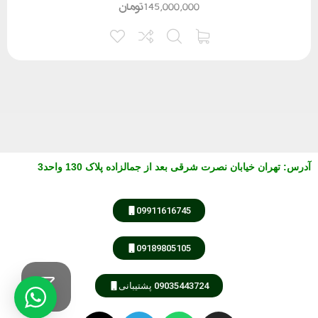
145,000,000
تومان
آدرس
:
تهران خیابان نصرت شرقی بعد از جمالزاده پلاک 130 واحد3
09911616745
09189805105
09035443724 پشتیبانی