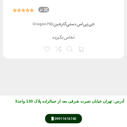
نو
جی پی اس دستی گارمین Oregon750
تماس بگیرید
آدرس
:
تهران خیابان نصرت شرقی بعد از جمالزاده پلاک 130 واحد3
09911616745