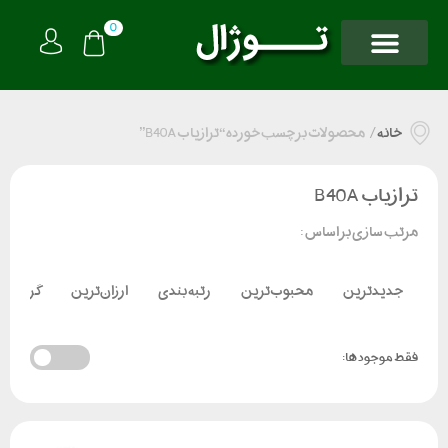
0
خانه
/
محصولات برچسب خورده “ترازیاب B40A”
ترازیاب B40A
مرتب سازی بر اساس :
جدیدترین
محبوب‌ترین
رتبه بندی
ارزان‌ترین
گران‌تر
فقط موجود ها: