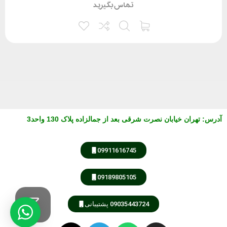
تماس بگیرید
آدرس
:
تهران خیابان نصرت شرقی بعد از جمالزاده پلاک 130 واحد3
09911616745
09189805105
09035443724 پشتیبانی