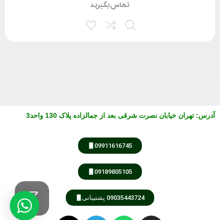
تماس بگیرید
آدرس
:
تهران خیابان نصرت شرقی بعد از جمالزاده پلاک 130 واحد3
09911616745
09189805105
09035443724 پشتیبانی