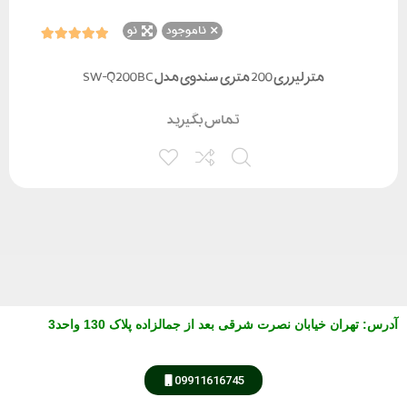
ناموجود
نو
متر لیزری 200 متری سندوی مدل SW-Q200BC
تماس بگیرید
آدرس
:
تهران خیابان نصرت شرقی بعد از جمالزاده پلاک 130 واحد3
09911616745