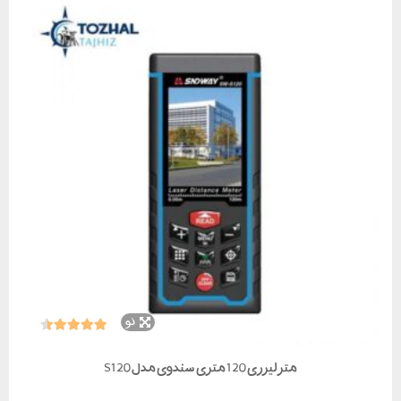
نو
متر لیزری 120 متری سندوی مدل S120