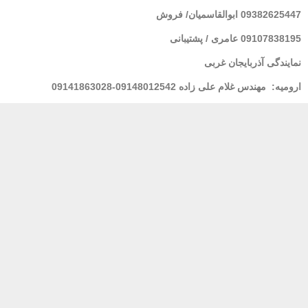
09382625447 ابوالقاسمیان/ فروش
09107838195 عامری / پشتیبانی
نمایندگی آذربایجان غربی
ارومیه:
مهندس غلام علی زاده 09148012542-09141863028
لرستان : خانم فولادی 09939928100
مشهد
: مهندس شریعتی 09155157195
بندر عباس:
مهندس محسنی 09173661993
پشتیبانی 24 ساعته
پرداخت در محل
ضمان
خدمات مشتریان