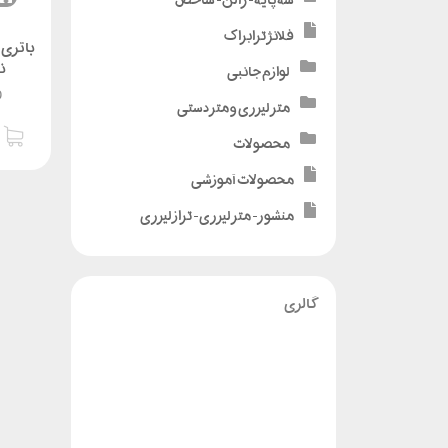
فلانژ ترابراک
باتری 
نی
لوازم جانبی
0
متر لیزری و متر دستی
محصولات
محصولات آموزشی
منشور - متر لیزری - تراز لیزری
گالری