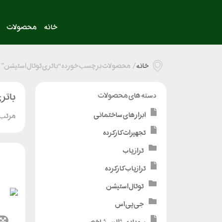
خانه
محصولات
خانه
/
محصولات برچسب خورده “باتری توتال استیشن”
باتر
دسته های محصولات
ابزارهای ساختمانی
مرتب 
تجهیزات کارکرده
تراز یاب
ترازیاب کارکرده
توتال استیشن
جی پی اس
سه پایه - ژالن - شاخص